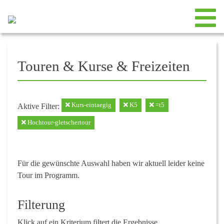
Touren & Kurse & Freizeiten
Kurs-eintaegig
K5
=t5
Aktive Filter:
Hochtour-gletschertour
Für die gewünschte Auswahl haben wir aktuell leider keine
Tour im Programm.
Filterung
Klick auf ein Kriterium filtert die Ergebnisse.