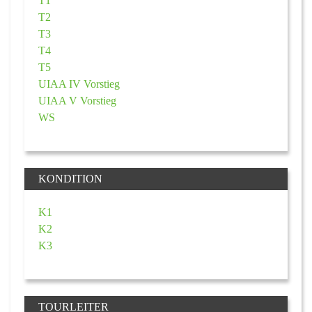
T1
T2
T3
T4
T5
UIAA IV Vorstieg
UIAA V Vorstieg
WS
KONDITION
K1
K2
K3
TOURLEITER