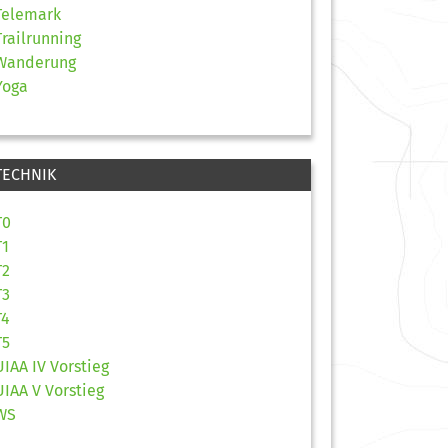
Telemark
Trailrunning
Wanderung
Yoga
TECHNIK
T0
T1
T2
T3
T4
T5
UIAA IV Vorstieg
UIAA V Vorstieg
WS