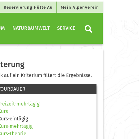
Reservierung Hütte Au
Mein Alpenverein
UM
NATUR&UMWELT
SERVICE
lterung
ck auf ein Kriterium filtert die Ergebnisse.
TOURDAUER
Freizeit-mehrtägig
Kurs
Kurs-eintägig
Kurs-mehrtägig
Kurs-Theorie