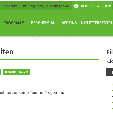
Kontakt
info@dav-ueberlingen.de
PROGRAMM
BERGHEIM AU
VEREINS- U. KLETTERZENTR
iten
Fi
Kli
Natur-umwelt
ell leider keine Tour im Programm.