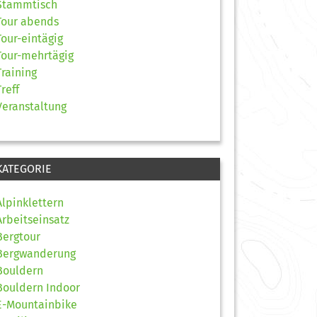
Stammtisch
Tour abends
Tour-eintägig
Tour-mehrtägig
Training
Treff
Veranstaltung
KATEGORIE
Alpinklettern
Arbeitseinsatz
Bergtour
Bergwanderung
Bouldern
Bouldern Indoor
E-Mountainbike