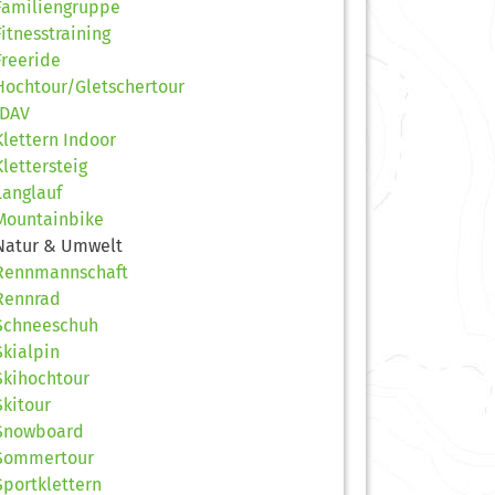
Familiengruppe
Fitnesstraining
Freeride
Hochtour/Gletschertour
JDAV
Klettern Indoor
Klettersteig
Langlauf
Mountainbike
Natur & Umwelt
Rennmannschaft
Rennrad
Schneeschuh
Skialpin
Skihochtour
Skitour
Snowboard
Sommertour
Sportklettern