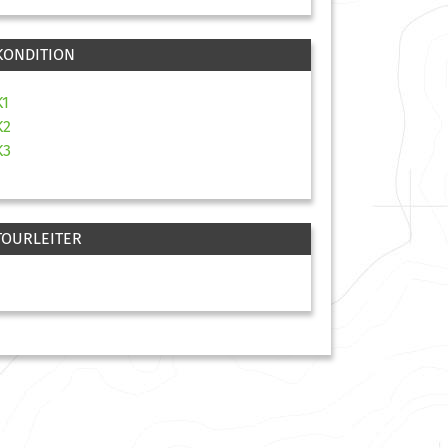
KONDITION
K1
K2
K3
TOURLEITER