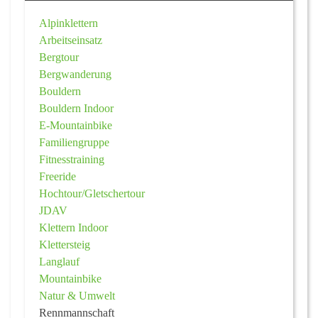
Alpinklettern
Arbeitseinsatz
Bergtour
Bergwanderung
Bouldern
Bouldern Indoor
E-Mountainbike
Familiengruppe
Fitnesstraining
Freeride
Hochtour/Gletschertour
JDAV
Klettern Indoor
Klettersteig
Langlauf
Mountainbike
Natur & Umwelt
Rennmannschaft