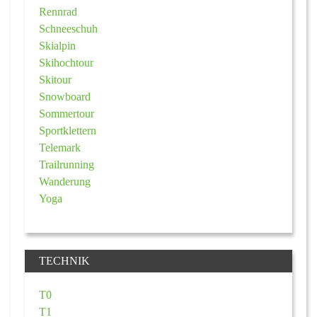
Rennrad
Schneeschuh
Skialpin
Skihochtour
Skitour
Snowboard
Sommertour
Sportklettern
Telemark
Trailrunning
Wanderung
Yoga
TECHNIK
T0
T1