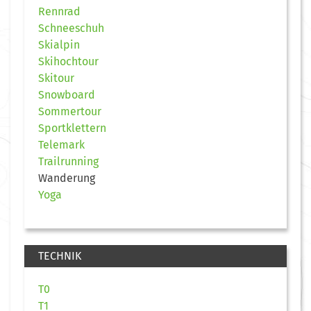
Rennrad
Schneeschuh
Skialpin
Skihochtour
Skitour
Snowboard
Sommertour
Sportklettern
Telemark
Trailrunning
Wanderung
Yoga
TECHNIK
T0
T1