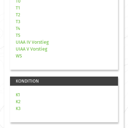
T0
T1
T2
T3
T4
T5
UIAA IV Vorstieg
UIAA V Vorstieg
WS
KONDITION
K1
K2
K3