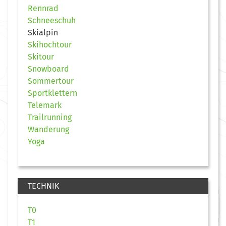
Rennrad
Schneeschuh
Skialpin
Skihochtour
Skitour
Snowboard
Sommertour
Sportklettern
Telemark
Trailrunning
Wanderung
Yoga
TECHNIK
T0
T1