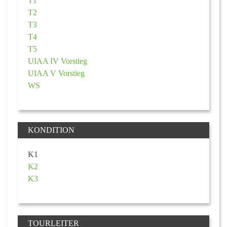
T1
T2
T3
T4
T5
UIAA IV Vorstieg
UIAA V Vorstieg
WS
KONDITION
K1
K2
K3
TOURLEITER