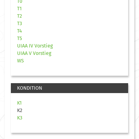
T0
T1
T2
T3
T4
T5
UIAA IV Vorstieg
UIAA V Vorstieg
WS
KONDITION
K1
K2
K3