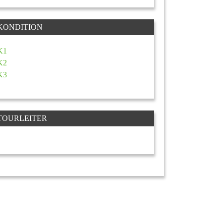
KONDITION
K1
K2
K3
TOURLEITER