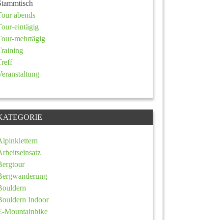
Stammtisch
Tour abends
Tour-eintägig
Tour-mehrtägig
Training
Treff
Veranstaltung
KATEGORIE
Alpinklettern
Arbeitseinsatz
Bergtour
Bergwanderung
Bouldern
Bouldern Indoor
E-Mountainbike