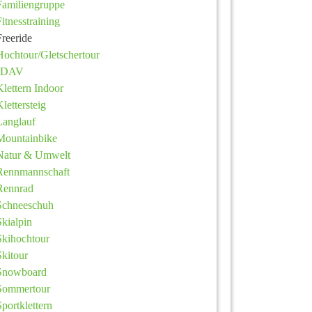
Familiengruppe
Fitnesstraining
Freeride
Hochtour/Gletschertour
JDAV
Klettern Indoor
Klettersteig
Langlauf
Mountainbike
Natur & Umwelt
Rennmannschaft
Rennrad
Schneeschuh
Skialpin
Skihochtour
Skitour
Snowboard
Sommertour
Sportklettern