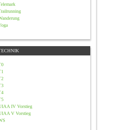
Telemark
Trailrunning
Wanderung
Yoga
TECHNIK
T0
T1
T2
T3
T4
T5
UIAA IV Vorstieg
UIAA V Vorstieg
WS