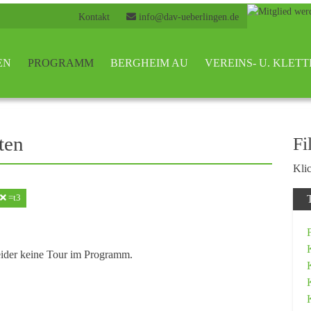
Kontakt
info@dav-ueberlingen.de
EN
PROGRAMM
BERGHEIM AU
VEREINS- U. KLE
ten
Fi
Klic
=t3
eider keine Tour im Programm.