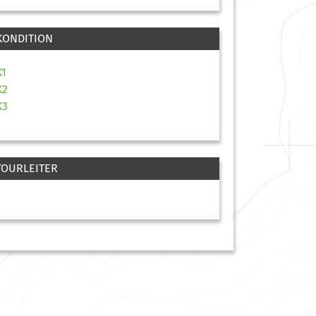
KONDITION
K1
K2
K3
TOURLEITER