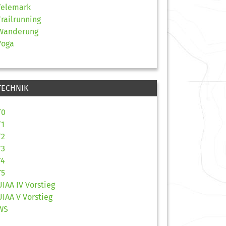
Telemark
Trailrunning
Wanderung
Yoga
TECHNIK
T0
T1
T2
T3
T4
T5
UIAA IV Vorstieg
UIAA V Vorstieg
WS