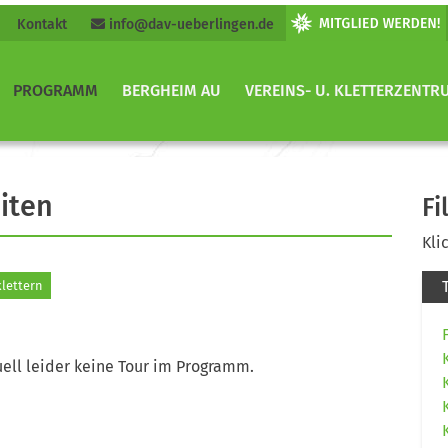
Kontakt
info@dav-ueberlingen.de
PROGRAMM
BERGHEIM AU
VEREINS- U. KLETTERZENTR
iten
Fi
Kli
lettern
ell leider keine Tour im Programm.