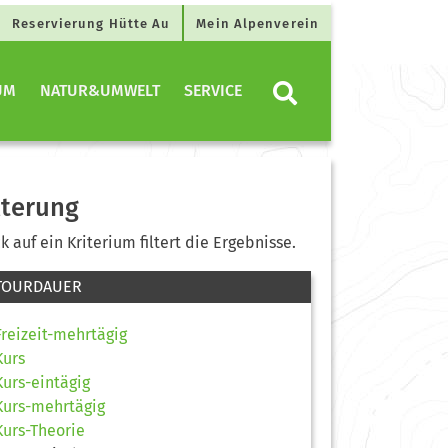
Reservierung Hütte Au
Mein Alpenverein
UM
NATUR&UMWELT
SERVICE
lterung
ck auf ein Kriterium filtert die Ergebnisse.
TOURDAUER
Freizeit-mehrtägig
Kurs
Kurs-eintägig
Kurs-mehrtägig
Kurs-Theorie