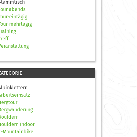
Stammtisch
Tour abends
Tour-eintägig
Tour-mehrtägig
Training
Treff
Veranstaltung
KATEGORIE
Alpinklettern
Arbeitseinsatz
Bergtour
Bergwanderung
Bouldern
Bouldern Indoor
E-Mountainbike