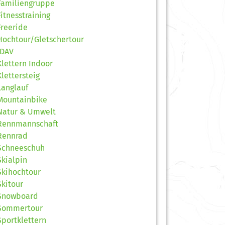
Familiengruppe
Fitnesstraining
Freeride
Hochtour/Gletschertour
JDAV
Klettern Indoor
Klettersteig
Langlauf
Mountainbike
Natur & Umwelt
Rennmannschaft
Rennrad
Schneeschuh
Skialpin
Skihochtour
Skitour
Snowboard
Sommertour
Sportklettern