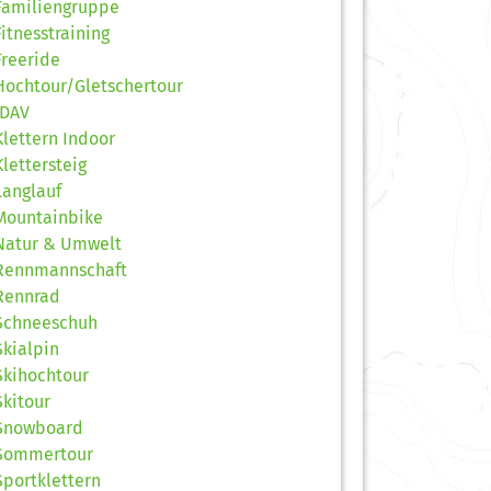
Familiengruppe
Fitnesstraining
Freeride
Hochtour/Gletschertour
JDAV
Klettern Indoor
Klettersteig
Langlauf
Mountainbike
Natur & Umwelt
Rennmannschaft
Rennrad
Schneeschuh
Skialpin
Skihochtour
Skitour
Snowboard
Sommertour
Sportklettern