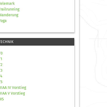
Telemark
Trailrunning
Wanderung
Yoga
TECHNIK
T0
T1
T2
T3
T4
T5
UIAA IV Vorstieg
UIAA V Vorstieg
WS