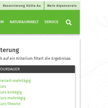
Reservierung Hütte Au
Mein Alpenverein
UM
NATUR&UMWELT
SERVICE
lterung
ck auf ein Kriterium filtert die Ergebnisse.
TOURDAUER
Freizeit-mehrtägig
Kurs
Kurs-eintägig
Kurs-mehrtägig
Kurs-Theorie