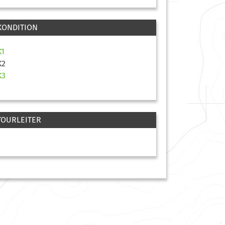
KONDITION
K1
K2
K3
TOURLEITER