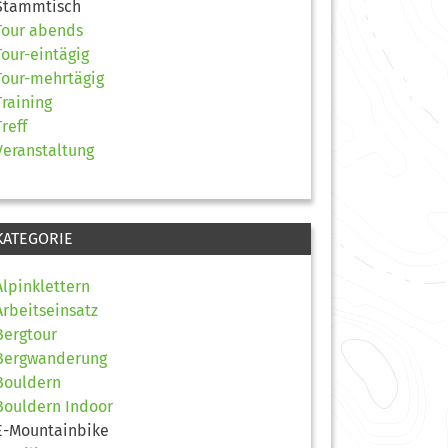
Stammtisch
Tour abends
Tour-eintägig
Tour-mehrtägig
Training
Treff
Veranstaltung
KATEGORIE
Alpinklettern
Arbeitseinsatz
Bergtour
Bergwanderung
Bouldern
Bouldern Indoor
E-Mountainbike