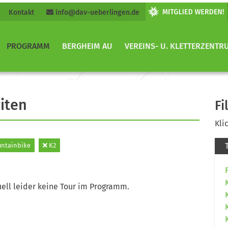
Kontakt
info@dav-ueberlingen.de
PROGRAMM
BERGHEIM AU
VEREINS- U. KLETTERZENTR
iten
Fi
Kli
ntainbike
K2
ell leider keine Tour im Programm.