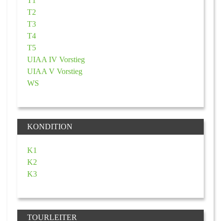
T1
T2
T3
T4
T5
UIAA IV Vorstieg
UIAA V Vorstieg
WS
KONDITION
K1
K2
K3
TOURLEITER