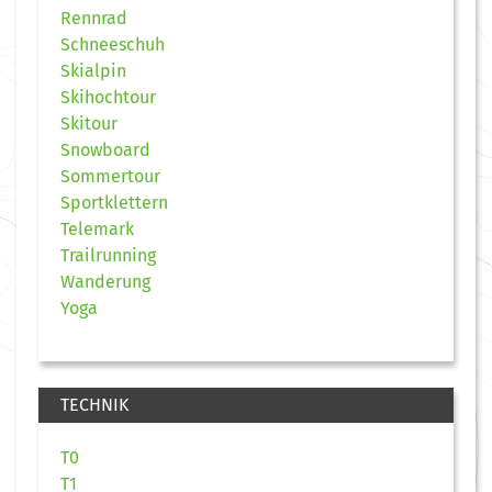
Rennrad
Schneeschuh
Skialpin
Skihochtour
Skitour
Snowboard
Sommertour
Sportklettern
Telemark
Trailrunning
Wanderung
Yoga
TECHNIK
T0
T1