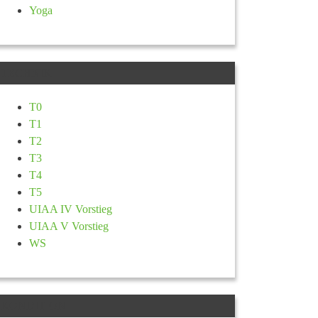
Yoga
TECHNIK
T0
T1
T2
T3
T4
T5
UIAA IV Vorstieg
UIAA V Vorstieg
WS
KONDITION