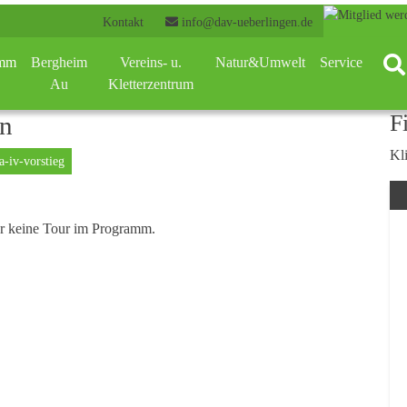
Kontakt
info@dav-ueberlingen.de
amm
Bergheim
Vereins- u.
Natur&Umwelt
Service
Au
Kletterzentrum
F
en
Kli
-iv-vorstieg
er keine Tour im Programm.