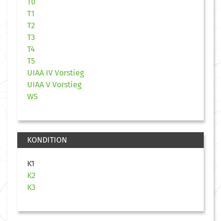
T0
T1
T2
T3
T4
T5
UIAA IV Vorstieg
UIAA V Vorstieg
WS
KONDITION
K1
K2
K3