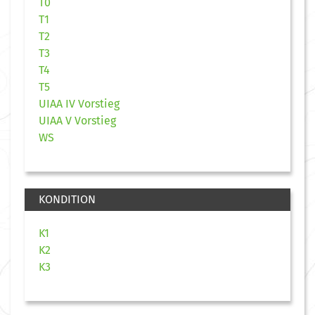
T0
T1
T2
T3
T4
T5
UIAA IV Vorstieg
UIAA V Vorstieg
WS
KONDITION
K1
K2
K3