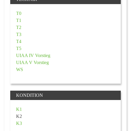
T0
T1
T2
T3
T4
T5
UIAA IV Vorstieg
UIAA V Vorstieg
WS
KONDITION
K1
K2
K3