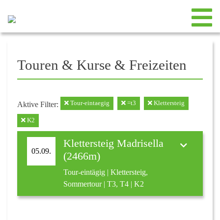
Touren & Kurse & Freizeiten
Tour-eintaegig
=t3
Klettersteig
Aktive Filter:
K2
Klettersteig Madrisella
05.09.
(2466m)
Tour-eintägig | Klettersteig,
Sommertour | T3, T4 | K2