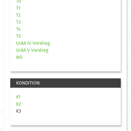
T0
T1
T2
T3
T4
T5
UIAA IV Vorstieg
UIAA V Vorstieg
WS
KONDITION
K1
K2
K3