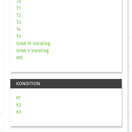
T0
T1
T2
T3
T4
T5
UIAA IV Vorstieg
UIAA V Vorstieg
WS
KONDITION
K1
K2
K3