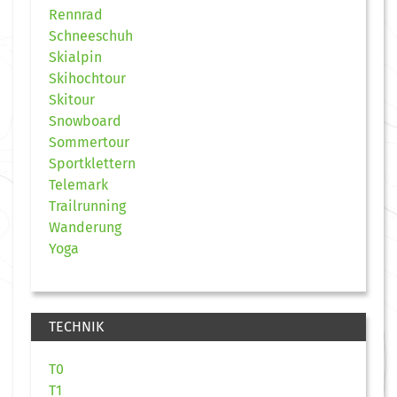
Rennrad
Schneeschuh
Skialpin
Skihochtour
Skitour
Snowboard
Sommertour
Sportklettern
Telemark
Trailrunning
Wanderung
Yoga
TECHNIK
T0
T1