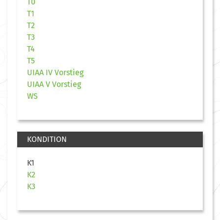
T0
T1
T2
T3
T4
T5
UIAA IV Vorstieg
UIAA V Vorstieg
WS
KONDITION
K1
K2
K3