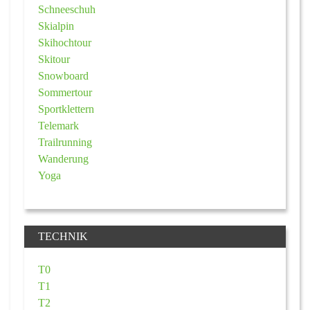
Schneeschuh
Skialpin
Skihochtour
Skitour
Snowboard
Sommertour
Sportklettern
Telemark
Trailrunning
Wanderung
Yoga
TECHNIK
T0
T1
T2