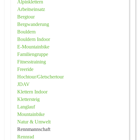
Alpinklettern
Arbeitseinsatz
Bergtour
Bergwanderung
Bouldern
Bouldern Indoor
E-Mountainbike
Familiengruppe
Fitnesstraining
Freeride
Hochtour/Gletschertour
JDAV
Klettern Indoor
Klettersteig
Langlauf
Mountainbike
Natur & Umwelt
Rennmannschaft
Rennrad