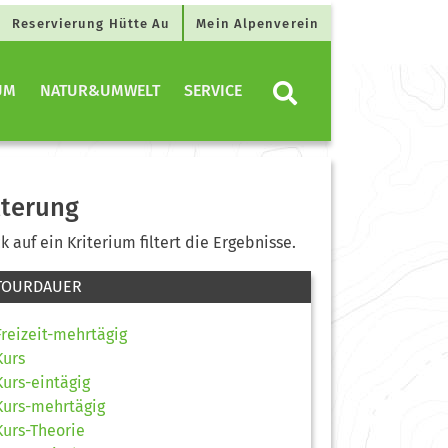
Reservierung Hütte Au
Mein Alpenverein
UM
NATUR&UMWELT
SERVICE
lterung
ck auf ein Kriterium filtert die Ergebnisse.
TOURDAUER
Freizeit-mehrtägig
Kurs
Kurs-eintägig
Kurs-mehrtägig
Kurs-Theorie