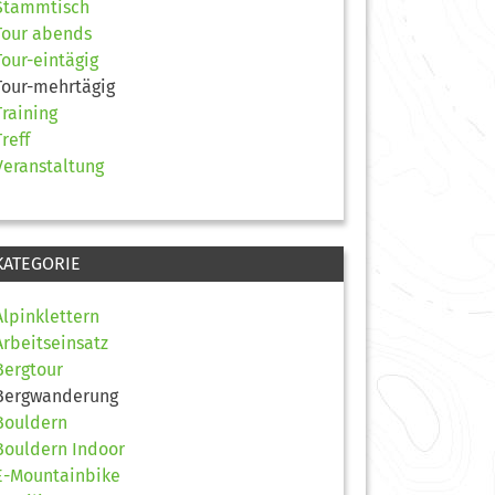
Stammtisch
Tour abends
Tour-eintägig
Tour-mehrtägig
Training
Treff
Veranstaltung
KATEGORIE
Alpinklettern
Arbeitseinsatz
Bergtour
Bergwanderung
Bouldern
Bouldern Indoor
E-Mountainbike