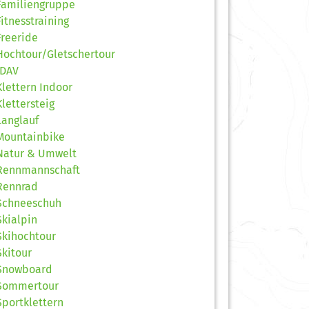
Familiengruppe
Fitnesstraining
Freeride
Hochtour/Gletschertour
JDAV
Klettern Indoor
Klettersteig
Langlauf
Mountainbike
Natur & Umwelt
Rennmannschaft
Rennrad
Schneeschuh
Skialpin
Skihochtour
Skitour
Snowboard
Sommertour
Sportklettern