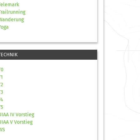
Telemark
Trailrunning
Wanderung
Yoga
TECHNIK
T0
T1
T2
T3
T4
T5
UIAA IV Vorstieg
UIAA V Vorstieg
WS