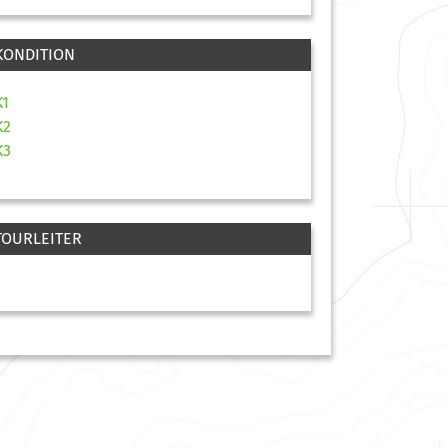
KONDITION
K1
K2
K3
TOURLEITER