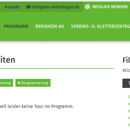
Kontakt
info@dav-ueberlingen.de
PROGRAMM
BERGHEIM AU
VEREINS- U. KLETTERZENTR
iten
Fi
Kli
orstieg
Bergwanderung
ell leider keine Tour im Programm.