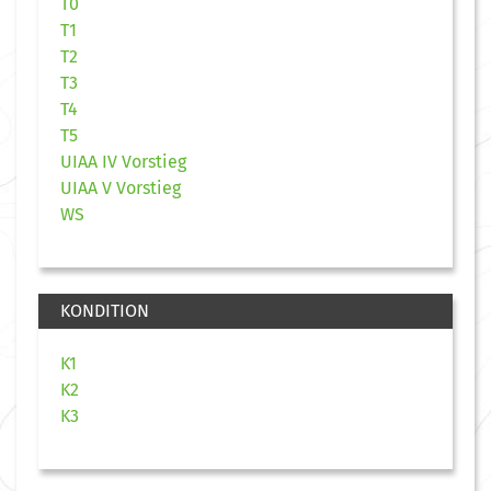
T0
T1
T2
T3
T4
T5
UIAA IV Vorstieg
UIAA V Vorstieg
WS
KONDITION
K1
K2
K3