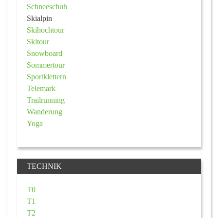
Schneeschuh
Skialpin
Skihochtour
Skitour
Snowboard
Sommertour
Sportklettern
Telemark
Trailrunning
Wanderung
Yoga
TECHNIK
T0
T1
T2