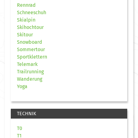
Rennrad
Schneeschuh
Skialpin
Skihochtour
Skitour
Snowboard
Sommertour
Sportklettern
Telemark
Trailrunning
Wanderung
Yoga
TECHNIK
T0
T1