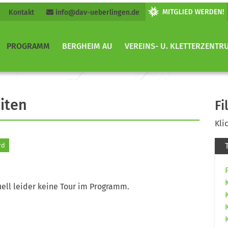
Kontakt
info@dav-ueberlingen.de
PROGRAMM
BERGHEIM AU
VEREINS- U. KLETTERZENTR
iten
Fi
Kli
rd
ell leider keine Tour im Programm.