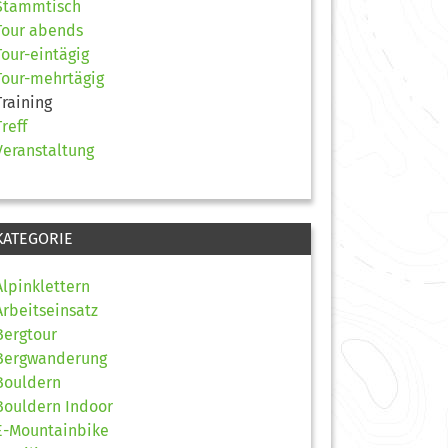
Stammtisch
Tour abends
Tour-eintägig
Tour-mehrtägig
Training
Treff
Veranstaltung
KATEGORIE
Alpinklettern
Arbeitseinsatz
Bergtour
Bergwanderung
Bouldern
Bouldern Indoor
E-Mountainbike