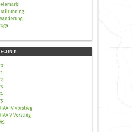
Telemark
Trailrunning
Wanderung
Yoga
TECHNIK
T0
T1
T2
T3
T4
T5
UIAA IV Vorstieg
UIAA V Vorstieg
WS