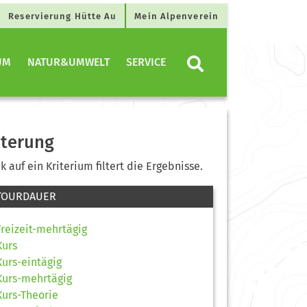
Reservierung Hütte Au
Mein Alpenverein
UM
NATUR&UMWELT
SERVICE
lterung
ck auf ein Kriterium filtert die Ergebnisse.
TOURDAUER
Freizeit-mehrtägig
Kurs
Kurs-eintägig
Kurs-mehrtägig
Kurs-Theorie