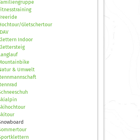
Familiengruppe
Fitnesstraining
Freeride
Hochtour/Gletschertour
JDAV
Klettern Indoor
Klettersteig
Langlauf
Mountainbike
Natur & Umwelt
Rennmannschaft
Rennrad
Schneeschuh
Skialpin
Skihochtour
Skitour
Snowboard
Sommertour
Sportklettern