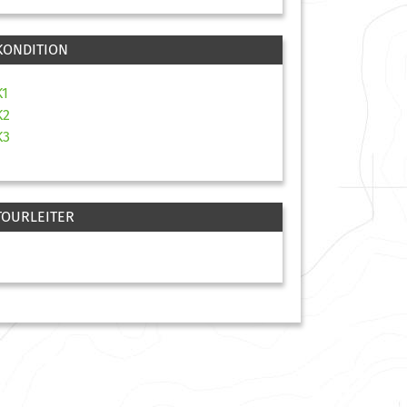
KONDITION
K1
K2
K3
TOURLEITER