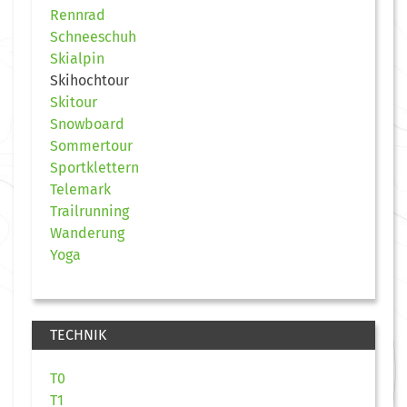
Rennrad
Schneeschuh
Skialpin
Skihochtour
Skitour
Snowboard
Sommertour
Sportklettern
Telemark
Trailrunning
Wanderung
Yoga
TECHNIK
T0
T1