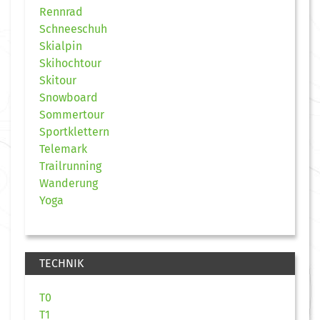
Rennrad
Schneeschuh
Skialpin
Skihochtour
Skitour
Snowboard
Sommertour
Sportklettern
Telemark
Trailrunning
Wanderung
Yoga
TECHNIK
T0
T1