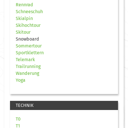
Rennrad
Schneeschuh
Skialpin
Skihochtour
Skitour
Snowboard
Sommertour
Sportklettern
Telemark
Trailrunning
Wanderung
Yoga
TECHNIK
T0
T1