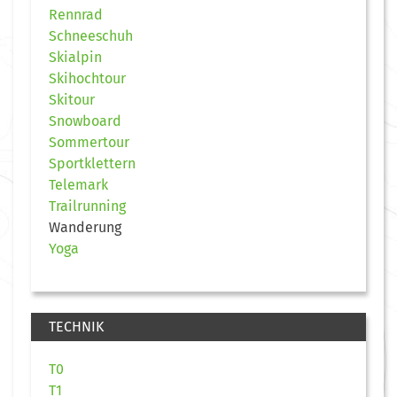
Rennrad
Schneeschuh
Skialpin
Skihochtour
Skitour
Snowboard
Sommertour
Sportklettern
Telemark
Trailrunning
Wanderung
Yoga
TECHNIK
T0
T1