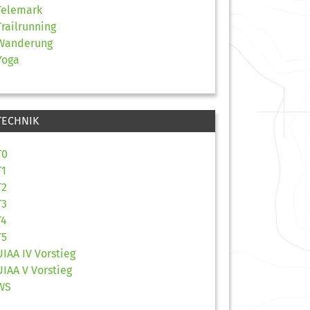
Telemark
Trailrunning
Wanderung
Yoga
TECHNIK
T0
T1
T2
T3
T4
T5
UIAA IV Vorstieg
UIAA V Vorstieg
WS