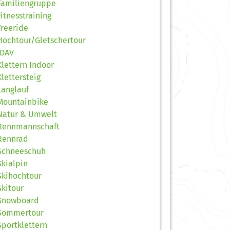
Familiengruppe
Fitnesstraining
Freeride
Hochtour/Gletschertour
JDAV
Klettern Indoor
Klettersteig
Langlauf
Mountainbike
Natur & Umwelt
Rennmannschaft
Rennrad
Schneeschuh
Skialpin
Skihochtour
Skitour
Snowboard
Sommertour
Sportklettern