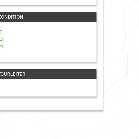
KONDITION
K1
K2
K3
TOURLEITER