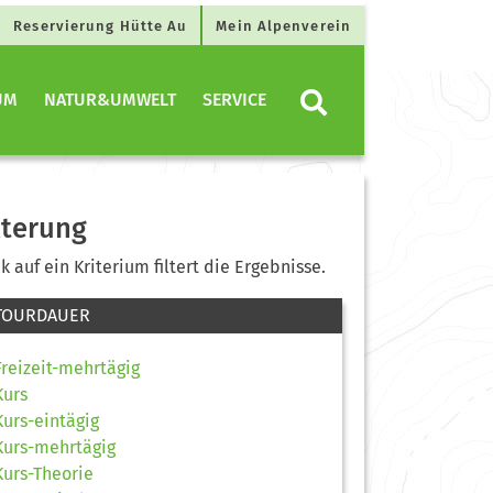
Reservierung Hütte Au
Mein Alpenverein
UM
NATUR&UMWELT
SERVICE
lterung
ck auf ein Kriterium filtert die Ergebnisse.
TOURDAUER
Freizeit-mehrtägig
Kurs
Kurs-eintägig
Kurs-mehrtägig
Kurs-Theorie