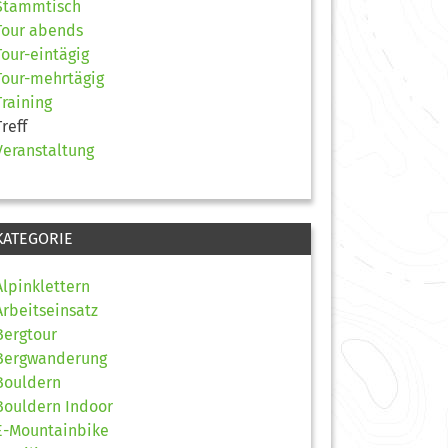
Stammtisch
Tour abends
Tour-eintägig
Tour-mehrtägig
Training
Treff
Veranstaltung
KATEGORIE
Alpinklettern
Arbeitseinsatz
Bergtour
Bergwanderung
Bouldern
Bouldern Indoor
E-Mountainbike