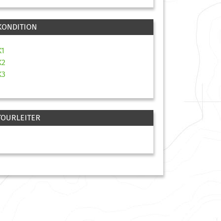
KONDITION
K1
K2
K3
TOURLEITER