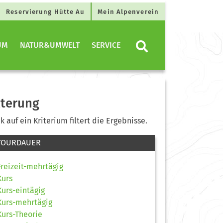
Reservierung Hütte Au
Mein Alpenverein
UM
NATUR&UMWELT
SERVICE
lterung
ck auf ein Kriterium filtert die Ergebnisse.
TOURDAUER
Freizeit-mehrtägig
Kurs
Kurs-eintägig
Kurs-mehrtägig
Kurs-Theorie