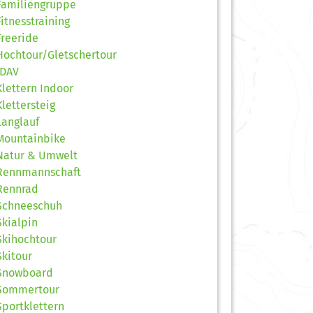
Familiengruppe
Fitnesstraining
Freeride
Hochtour/Gletschertour
JDAV
Klettern Indoor
Klettersteig
Langlauf
Mountainbike
Natur & Umwelt
Rennmannschaft
Rennrad
Schneeschuh
Skialpin
Skihochtour
Skitour
Snowboard
Sommertour
Sportklettern