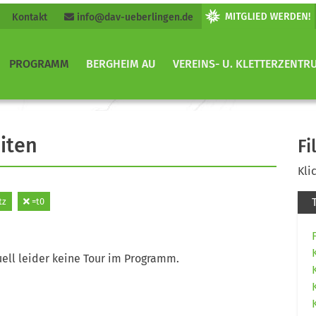
Kontakt
info@dav-ueberlingen.de
PROGRAMM
BERGHEIM AU
VEREINS- U. KLETTERZENTR
iten
Fi
Kli
tz
=t0
ell leider keine Tour im Programm.