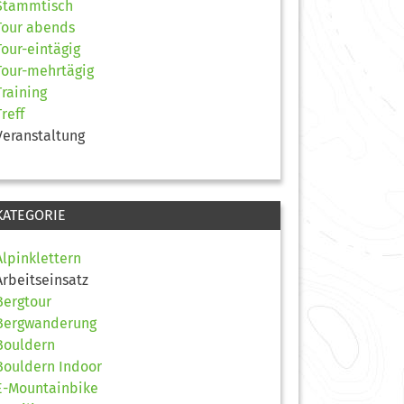
Stammtisch
Tour abends
Tour-eintägig
Tour-mehrtägig
Training
Treff
Veranstaltung
KATEGORIE
Alpinklettern
Arbeitseinsatz
Bergtour
Bergwanderung
Bouldern
Bouldern Indoor
E-Mountainbike