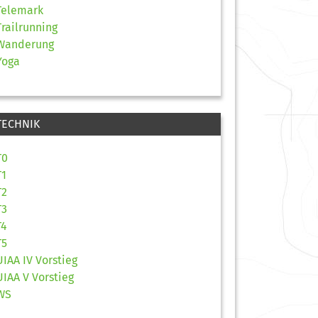
Telemark
Trailrunning
Wanderung
Yoga
TECHNIK
T0
T1
T2
T3
T4
T5
UIAA IV Vorstieg
UIAA V Vorstieg
WS