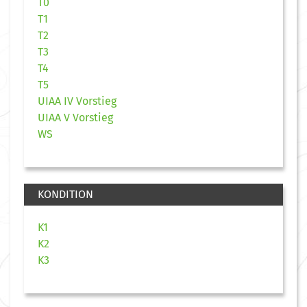
T0
T1
T2
T3
T4
T5
UIAA IV Vorstieg
UIAA V Vorstieg
WS
KONDITION
K1
K2
K3