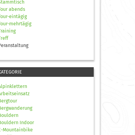
Stammtisch
Tour abends
Tour-eintägig
Tour-mehrtägig
Training
Treff
Veranstaltung
KATEGORIE
Alpinklettern
Arbeitseinsatz
Bergtour
Bergwanderung
Bouldern
Bouldern Indoor
E-Mountainbike