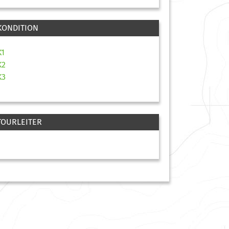
KONDITION
K1
K2
K3
TOURLEITER