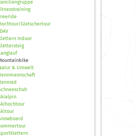
Familiengruppe
Fitnesstraining
Freeride
Hochtour/Gletschertour
JDAV
Klettern Indoor
Klettersteig
Langlauf
Mountainbike
Natur & Umwelt
Rennmannschaft
Rennrad
Schneeschuh
Skialpin
Skihochtour
Skitour
Snowboard
Sommertour
Sportklettern