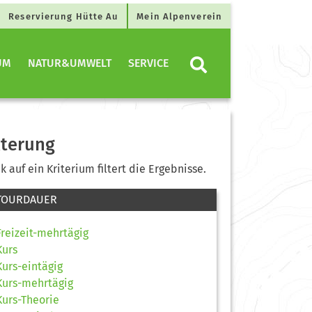
Reservierung Hütte Au
Mein Alpenverein
UM
NATUR&UMWELT
SERVICE
lterung
ck auf ein Kriterium filtert die Ergebnisse.
TOURDAUER
Freizeit-mehrtägig
Kurs
Kurs-eintägig
Kurs-mehrtägig
Kurs-Theorie