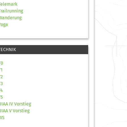
Telemark
Trailrunning
Wanderung
Yoga
TECHNIK
T0
T1
T2
T3
T4
T5
UIAA IV Vorstieg
UIAA V Vorstieg
WS