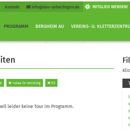
Kontakt
info@dav-ueberlingen.de
PROGRAMM
BERGHEIM AU
VEREINS- U. KLETTERZENTR
iten
Fi
Kli
e
=uiaa-iv-vorstieg
K5
ell leider keine Tour im Programm.