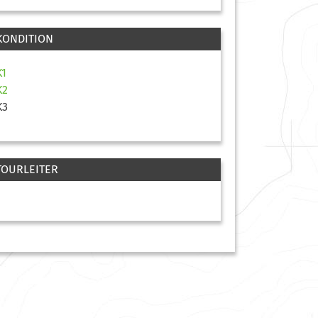
KONDITION
K1
K2
K3
TOURLEITER