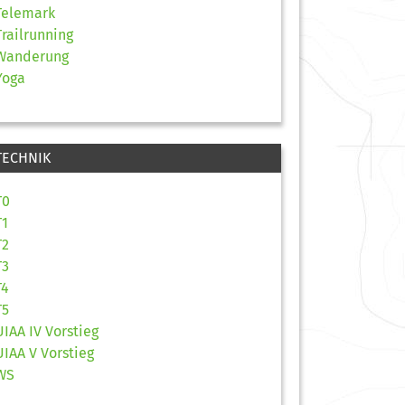
Telemark
Trailrunning
Wanderung
Yoga
TECHNIK
T0
T1
T2
T3
T4
T5
UIAA IV Vorstieg
UIAA V Vorstieg
WS