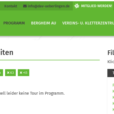
Kontakt
info@dav-ueberlingen.de
PROGRAMM
BERGHEIM AU
VEREINS- U. KLETTERZENTR
iten
Fi
Kli
n
K3
=t5
ell leider keine Tour im Programm.