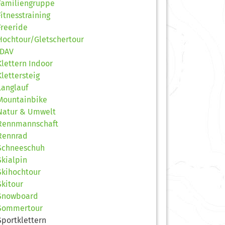
Familiengruppe
Fitnesstraining
Freeride
Hochtour/Gletschertour
JDAV
Klettern Indoor
Klettersteig
Langlauf
Mountainbike
Natur & Umwelt
Rennmannschaft
Rennrad
Schneeschuh
Skialpin
Skihochtour
Skitour
Snowboard
Sommertour
Sportklettern