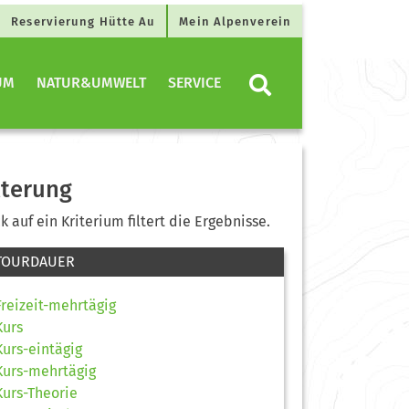
Reservierung Hütte Au
Mein Alpenverein
UM
NATUR&UMWELT
SERVICE
lterung
ck auf ein Kriterium filtert die Ergebnisse.
TOURDAUER
Freizeit-mehrtägig
Kurs
Kurs-eintägig
Kurs-mehrtägig
Kurs-Theorie