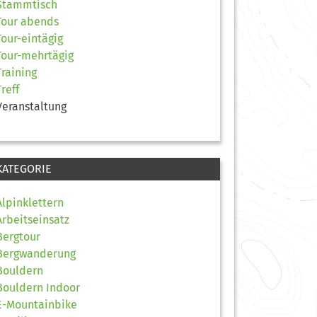
Stammtisch
Tour abends
Tour-eintägig
Tour-mehrtägig
Training
Treff
Veranstaltung
KATEGORIE
Alpinklettern
Arbeitseinsatz
Bergtour
Bergwanderung
Bouldern
Bouldern Indoor
E-Mountainbike