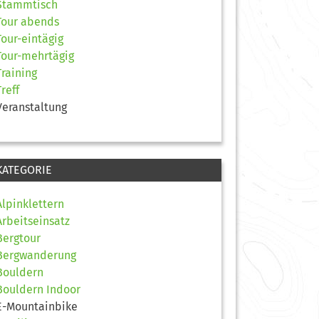
Stammtisch
Tour abends
Tour-eintägig
Tour-mehrtägig
Training
Treff
Veranstaltung
KATEGORIE
Alpinklettern
Arbeitseinsatz
Bergtour
Bergwanderung
Bouldern
Bouldern Indoor
E-Mountainbike