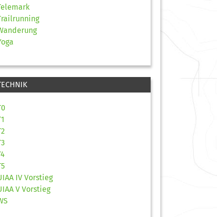
Telemark
Trailrunning
Wanderung
Yoga
TECHNIK
T0
T1
T2
T3
T4
T5
UIAA IV Vorstieg
UIAA V Vorstieg
WS