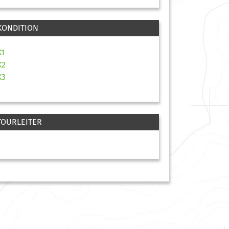
KONDITION
K1
K2
K3
TOURLEITER