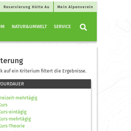
Reservierung Hütte Au
Mein Alpenverein
UM
NATUR&UMWELT
SERVICE
lterung
ck auf ein Kriterium filtert die Ergebnisse.
TOURDAUER
Freizeit-mehrtägig
Kurs
Kurs-eintägig
Kurs-mehrtägig
Kurs-Theorie