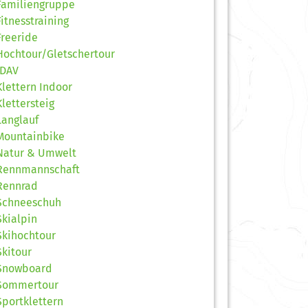
Familiengruppe
Fitnesstraining
Freeride
Hochtour/Gletschertour
JDAV
Klettern Indoor
Klettersteig
Langlauf
Mountainbike
Natur & Umwelt
Rennmannschaft
Rennrad
Schneeschuh
Skialpin
Skihochtour
Skitour
Snowboard
Sommertour
Sportklettern