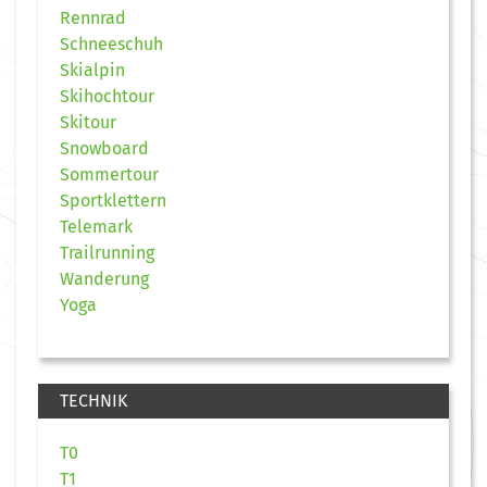
Rennrad
Schneeschuh
Skialpin
Skihochtour
Skitour
Snowboard
Sommertour
Sportklettern
Telemark
Trailrunning
Wanderung
Yoga
TECHNIK
T0
T1