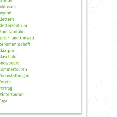
Familie
Inklusion
Jugend
Klettern
Kletterzentrum
Mountainbike
Natur- und Umwelt
Rennmannschaft
Skialpin
Skischule
Snowboard
Sommertouren
Veranstaltungen
Verein
Vortrag
Wintertouren
Yoga