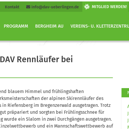
Kontakt
info@dav-ueberlingen.de
PROGRAMM
BERGHEIM AU
VEREINS- U. KLETTERZENTR
r DAV Rennläufer bei
hlend blauem Himmel und frühlingshaften
rksmeisterschaften der alpinen Skirennläufer des
 in Riefensberg im Bregenzerwald ausgetragen. Trotz
ut präpariert und sorgten bei Frühlingsschnee für
ag wurde ein Slalom in zwei Durchgängen ausgetragen.
Einzelwettbewerb und ein Mannschaftswettbewerb auf