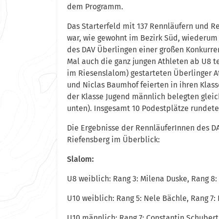
dem Programm.
Das Starterfeld mit 137 Rennläufern und 
war, wie gewohnt im Bezirk Süd, wiederum s
des DAV Überlingen einer großen Konkurren
Mal auch die ganz jungen Athleten ab U8 t
im Riesenslalom) gestarteten Überlinger At
und Niclas Baumhof feierten in ihren Klas
der Klasse Jugend männlich belegten gleich
unten). Insgesamt 10 Podestplätze rundete
Die Ergebnisse der RennläuferInnen des D
Riefensberg im Überblick:
Slalom:
U8 weiblich: Rang 3: Milena Duske, Rang 8
U10 weiblich: Rang 5: Nele Bächle, Rang 7:
U10 männlich: Rang 7: Constantin Schubert