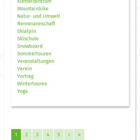
Kletterzentrum
Mountainbike
Natur- und Umwelt
Rennmannschaft
Skialpin
Skischule
Snowboard
Sommertouren
Veranstaltungen
Verein
Vortrag
Wintertouren
Yoga
1
2
3
4
5
›
»