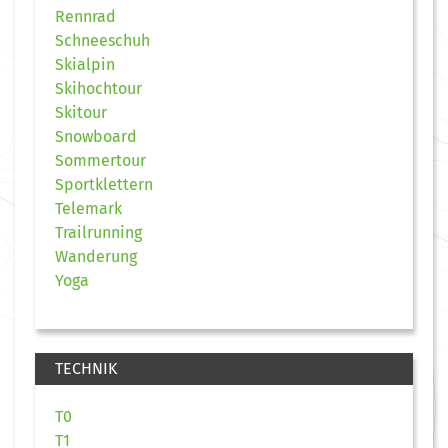
Rennrad
Schneeschuh
Skialpin
Skihochtour
Skitour
Snowboard
Sommertour
Sportklettern
Telemark
Trailrunning
Wanderung
Yoga
TECHNIK
T0
T1