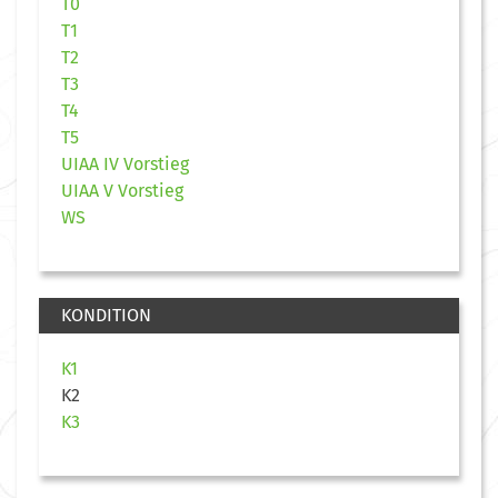
T0
T1
T2
T3
T4
T5
UIAA IV Vorstieg
UIAA V Vorstieg
WS
KONDITION
K1
K2
K3