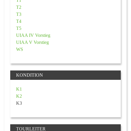
T1
T2
T3
T4
T5
UIAA IV Vorstieg
UIAA V Vorstieg
WS
KONDITION
K1
K2
K3
TOURLEITER