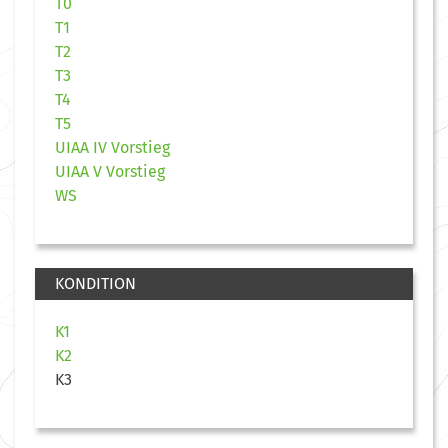
T0
T1
T2
T3
T4
T5
UIAA IV Vorstieg
UIAA V Vorstieg
WS
KONDITION
K1
K2
K3