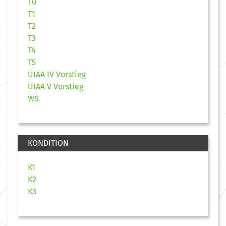
T0
T1
T2
T3
T4
T5
UIAA IV Vorstieg
UIAA V Vorstieg
WS
KONDITION
K1
K2
K3