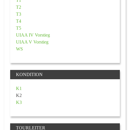
T1
T2
T3
T4
T5
UIAA IV Vorstieg
UIAA V Vorstieg
WS
KONDITION
K1
K2
K3
TOURLEITER