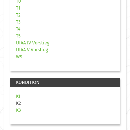
T0
T1
T2
T3
T4
T5
UIAA IV Vorstieg
UIAA V Vorstieg
WS
KONDITION
K1
K2
K3