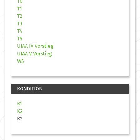
T0
T1
T2
T3
T4
T5
UIAA IV Vorstieg
UIAA V Vorstieg
WS
KONDITION
K1
K2
K3