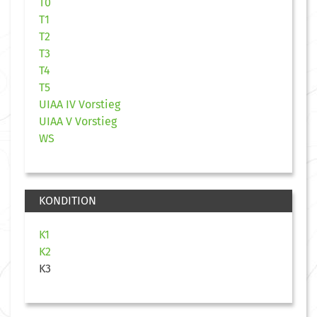
T0
T1
T2
T3
T4
T5
UIAA IV Vorstieg
UIAA V Vorstieg
WS
KONDITION
K1
K2
K3