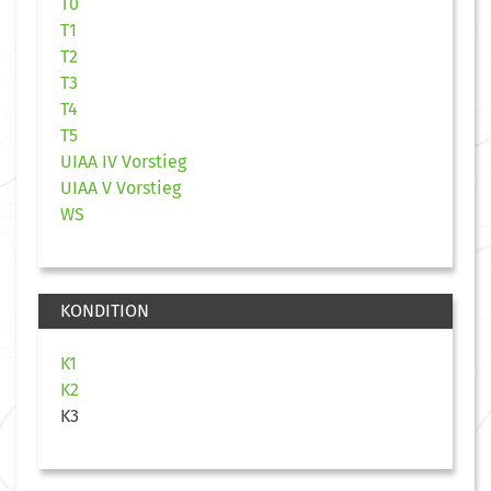
T0
T1
T2
T3
T4
T5
UIAA IV Vorstieg
UIAA V Vorstieg
WS
KONDITION
K1
K2
K3